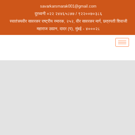
savarkarsmarak001@gmail.com
दूरध्वनी ०२२ २४४६५८७७ / ९२२००७०३८६
स्वातंत्र्यवीर सावरकर राष्ट्रीय स्मारक, २५२, वीर सावरकर मार्ग, छत्रपती शिवाजी
महाराज उद्यान, दादर (प), मुंबई - ४०००२८