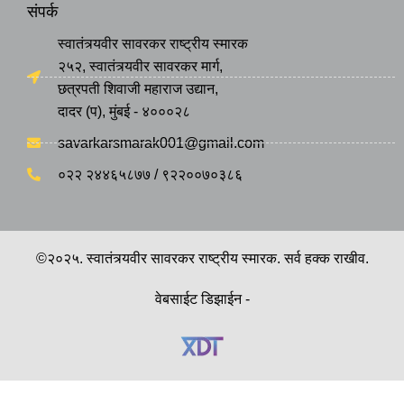
संपर्क
स्वातंत्र्यवीर सावरकर राष्ट्रीय स्मारक
२५२, स्वातंत्र्यवीर सावरकर मार्ग,
छत्रपती शिवाजी महाराज उद्यान,
दादर (प), मुंबई - ४०००२८
savarkarsmarak001@gmail.com
०२२ २४४६५८७७ / ९२२००७०३८६
©२०२५. स्वातंत्र्यवीर सावरकर राष्ट्रीय स्मारक. सर्व हक्क राखीव.
वेबसाईट डिझाईन -