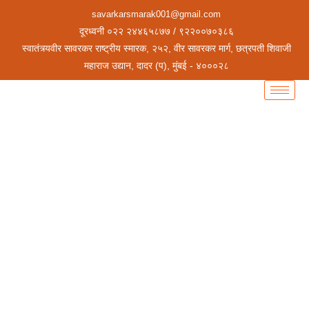
savarkarsmarak001@gmail.com
दूरध्वनी ०२२ २४४६५८७७ / ९२२००७०३८६
स्वातंत्र्यवीर सावरकर राष्ट्रीय स्मारक, २५२, वीर सावरकर मार्ग, छत्रपती शिवाजी
महाराज उद्यान, दादर (प), मुंबई - ४०००२८