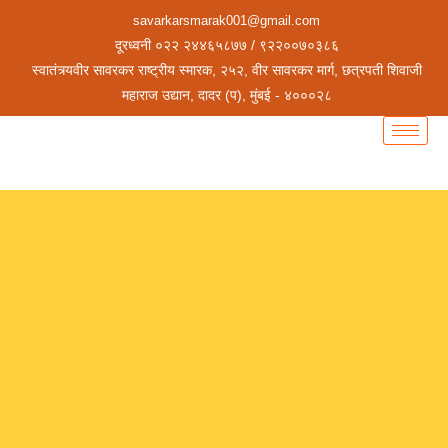
savarkarsmarak001@gmail.com
दूरध्वनी ०२२ २४४६५८७७ / ९२२००७०३८६
स्वातंत्र्यवीर सावरकर राष्ट्रीय स्मारक, २५२, वीर सावरकर मार्ग, छत्रपती शिवाजी
महाराज उद्यान, दादर (प), मुंबई - ४०००२८