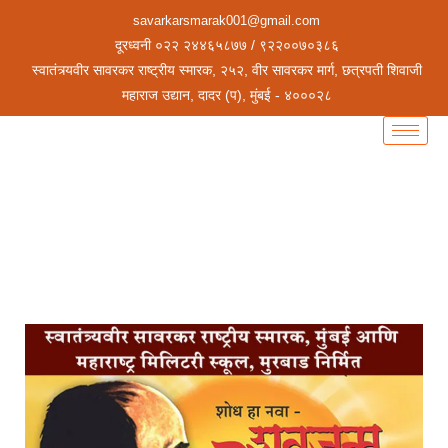
savarkarsmarak001@gmail.com
दूरध्वनी ०२२ २४४६५८७७ / ९२२००७०३८६
स्वातंत्र्यवीर सावरकर राष्ट्रीय स्मारक, २५२, वीर सावरकर मार्ग, छत्रपती शिवाजी
महाराज उद्यान, दादर (प), मुंबई - ४०००२८