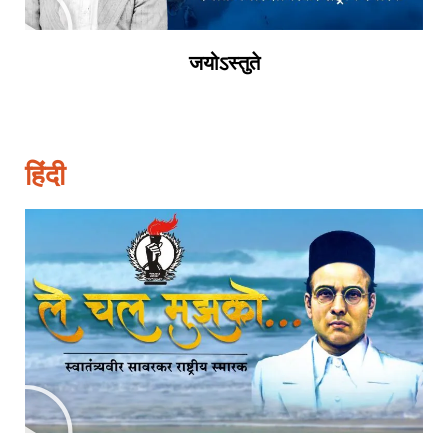
जयोऽस्तुते
हिंदी