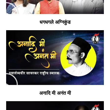
धगधगले अग्निकुंड
अनादि मी अनंत मी