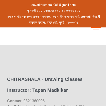
savarkarsmarak001@gmail.com
दूरध्वनी ०२२ २४४६५८७७ / ९२२००७०३८६
स्वातंत्र्यवीर सावरकर राष्ट्रीय स्मारक, २५२, वीर सावरकर मार्ग, छत्रपती शिवाजी
महाराज उद्यान, दादर (प), मुंबई - ४०००२८
CHITRASHALA - Drawing Classes
Instructor: Tapan Madkikar
Contact:
9321360006