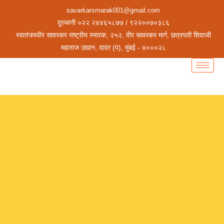
savarkarsmarak001@gmail.com
दूरध्वनी ०२२ २४४६५८७७ / ९२२००७०३८६
स्वातंत्र्यवीर सावरकर राष्ट्रीय स्मारक, २५२, वीर सावरकर मार्ग, छत्रपती शिवाजी
महाराज उद्यान, दादर (प), मुंबई - ४०००२८